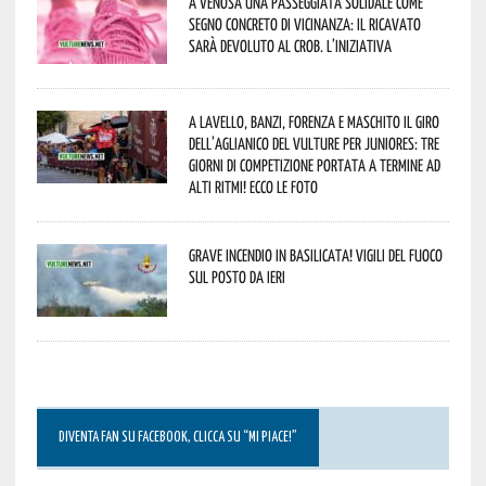
A Venosa una passeggiata solidale come
segno concreto di vicinanza: il ricavato
sarà devoluto al CROB. L’iniziativa
A Lavello, Banzi, Forenza e Maschito il Giro
dell’Aglianico del Vulture per juniores: tre
giorni di competizione portata a termine ad
alti ritmi! Ecco le foto
Grave incendio in Basilicata! Vigili del fuoco
sul posto da ieri
DIVENTA FAN SU FACEBOOK, CLICCA SU “MI PIACE!”