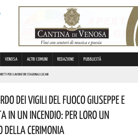
VENOSA
ALTRI COMUNI
REDAZIONE
PUBBLICITÀ
IRETTI PER I LAVORATORI STAGIONALI LUCANI
NO IDONEI PER 39 PROFILI
rdo Dei Vigili Del Fuoco Giuseppe E
VORO, DIRITTI E LEGALITÀ
E! AUGURI A CHI PORTA IL SUO NOME
a In Un Incendio: Per Loro Un
E PERSONE
o Della Cerimonia