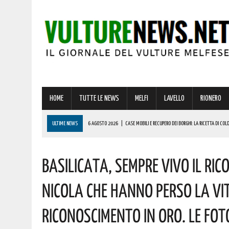
HOME
TUTTE LE NEWS
MELFI
LAVELLO
RIONERO
ULTIME NEWS
6 AGOSTO 2026
|
CASE MOBILI E RECUPERO DEI BORGHI: LA RICETTA DI COLD
6 AGOSTO 2026
|
CONCORSO ASMEL 2026, VIA ALLE CANDIDATURE: OLTRE 1.000 COMUNI CERCA
Basilicata, Sempre Vivo Il Rico
6 AGOSTO 2026
|
“IL CAPORALATO. UNA STORIA”: A VENOSA UN MOMENTO DI RIFLESSIONE SU LA
6 AGOSTO 2026
|
OGGI, GIORNO DELLA TRASFIGURAZIONE DI CRISTO, SI CELEBRA SAN SALVATOR
Nicola Che Hanno Perso La Vit
6 AGOSTO 2026
|
TRUFFA SPID, LA FALSA RICHIESTA DEL CANONE CHE RUBA DATI E CARTE DELL
Riconoscimento In Oro. Le Fot