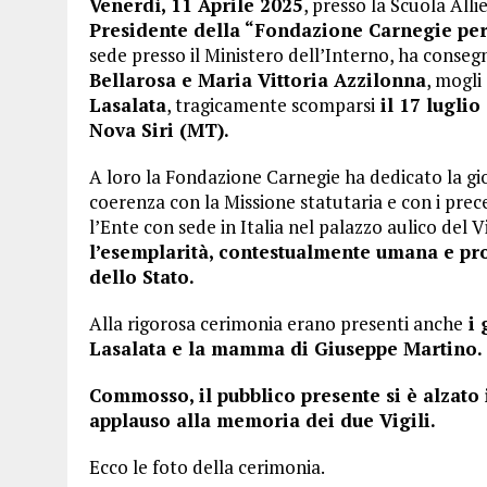
Venerdì, 11 Aprile 2025
, presso la Scuola Allie
Presidente della “Fondazione Carnegie per 
sede presso il Ministero dell’Interno, ha conseg
Bellarosa e Maria Vittoria Azzilonna
, mogli
Lasalata
, tragicamente scomparsi
il 17 luglio
Nova Siri (MT).
A loro la Fondazione Carnegie ha dedicato la gio
coerenza con la Missione statutaria e con i prec
l’Ente con sede in Italia nel palazzo aulico del 
l’esemplarità, contestualmente umana e pro
dello Stato.
Alla rigorosa cerimonia erano presenti anche
i 
Lasalata e la mamma di Giuseppe Martino.
Commosso, il pubblico presente si è alzato
applauso alla memoria dei due Vigili.
Ecco le foto della cerimonia.