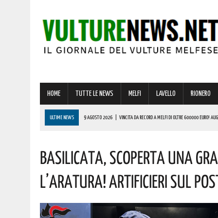
HOME
TUTTE LE NEWS
MELFI
LAVELLO
RIONERO
ULTIME NEWS
9 AGOSTO 2026
|
VINCITA DA RECORD A MELFI DI OLTRE 600000 EURO! AU
8 AGOSTO 2026
|
BASILICATA, BRUTTO INCIDENTE SU QUESTA STRADA! ELIAMBULANZA SUL P
Basilicata, Scoperta Una Gr
8 AGOSTO 2026
|
FERRERO ASSUME OPERAI SENZA ESPERIENZA: COME PRESENTARE LA DOMAN
8 AGOSTO 2026
|
BASILICATA, RISORSE IDRICHE: PIÙ CAPILLARE IL MONITORAGGIO. AGGIUDICAT
L’aratura! Artificieri Sul Po
9 AGOSTO 2026
|
CASTELLO DI LAGOPESOLE, MANCA POCHISSIMO ALLE GIORNATE MEDIEVALI: