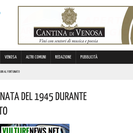
VENOSA
ALTRI COMUNI
REDAZIONE
PUBBLICITÀ
GURI AL FORTUNATO
OSTO
anata Del 1945 Durante
DA
O APPALTO DA OLTRE 1 MILIONE DI EURO
sto
 QUEST’ANNO SI SVOLGERANNO CON UNA FORMULA COMPLETAMENTE RIVISITATA. ECCO IL PROGRAMMA