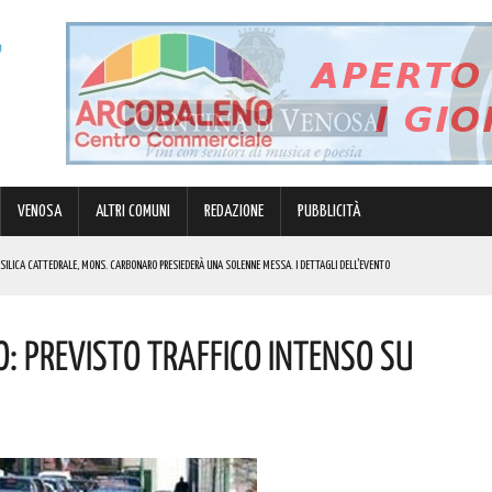
VENOSA
ALTRI COMUNI
REDAZIONE
PUBBLICITÀ
BASILICA CATTEDRALE, MONS. CARBONARO PRESIEDERÀ UNA SOLENNE MESSA. I DETTAGLI DELL’EVENTO
MULO DI ENERGIA ELETTRICA A BATTERIE. I DETTAGLI
o: Previsto Traffico Intenso Su
RGENZE E OPPORTUNITÀ STRATEGICHE CHE INTERESSANO IL TERRITORIO LUCANO. I DETTAGLI
IK E DI GABBANI PER IL GRAN FINALE! I DETTAGLI
REGOLA: “IL PROBLEMA RIGUARDA L’INTERO TERRITORIO NAZIONALE”! I DETTAGLI