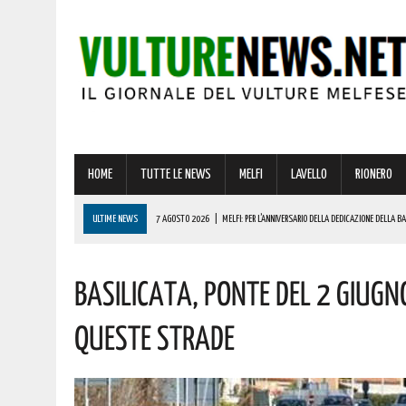
HOME
TUTTE LE NEWS
MELFI
LAVELLO
RIONERO
ULTIME NEWS
7 AGOSTO 2026
|
MELFI: PER L’ANNIVERSARIO DELLA DEDICAZIONE DELLA 
7 AGOSTO 2026
|
DALLA REGIONE VIA LIBERA ALLA REALIZZAZIONE A MELFI DI SISTEMI DI ACCU
Basilicata, Ponte Del 2 Giugn
7 AGOSTO 2026
|
BARDI RICEVE L’ONOREVOLE ALDO MATTIA PER FARE IL PUNTO SU QUESTE EME
7 AGOSTO 2026
|
RIONERO CELEBRA L’AMATISSIMA MADONNA DEL CARMELO: I CONCERTI DEI DIK D
Queste Strade
7 AGOSTO 2026
|
BENZINA ANNACQUATA E GASOLIO SPORCO, UN IMPIANTO SU CINQUE NON È IN 