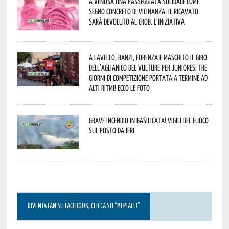
A Venosa una passeggiata solidale come
segno concreto di vicinanza: il ricavato
sarà devoluto al CROB. L’iniziativa
A Lavello, Banzi, Forenza e Maschito il Giro
dell’Aglianico del Vulture per juniores: tre
giorni di competizione portata a termine ad
alti ritmi! Ecco le foto
Grave incendio in Basilicata! Vigili del fuoco
sul posto da ieri
DIVENTA FAN SU FACEBOOK, CLICCA SU “MI PIACE!”