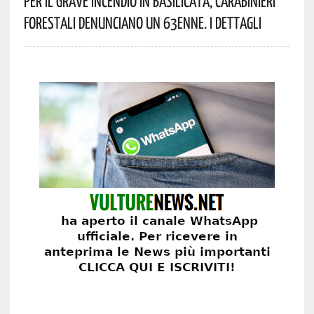
Per Il Grave Incendio In Basilicata, Carabinieri
Forestali Denunciano Un 63enne. I Dettagli