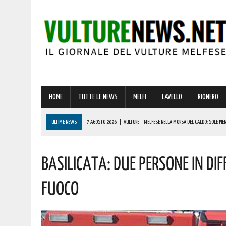
HOME
TUTTE LE NEWS
MELFI
LAVELLO
RIONERO
ULTIME NEWS
7 AGOSTO 2026
|
VULTURE – MELFESE NELLA MORSA DEL CALDO: SOLE PIEN
7 AGOSTO 2026
|
MINI-VITALIZI IN BASILICATA: ESPLODE LA PROTESTA DEI GIOVANI. LE ULTIME 
Basilicata: Due Persone In Diff
7 AGOSTO 2026
|
RIPACANDIDA, OGGI SI FESTEGGIA SAN DONATO! AUGURI A CHI PORTA IL SUO
6 AGOSTO 2026
|
BARILE ENTRA NEL VIVO DELL’ESTATE: ECCO IL RICCO PROGRAMMA DI EVENTI PE
Fuoco
7 AGOSTO 2026
|
BASILICATA, BONUS CASA PER 450 FAMIGLIE: “REGIONE FACCIA CHIAREZZA”.