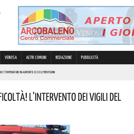
VENOSA
ALTRI COMUNI
REDAZIONE
PUBBLICITÀ
O E TEMPERATURE IN AUMENTO. ECCO LE PREVISIONI
NOTIZIE
icoltà! L’intervento Dei Vigili Del
 NOME
R GRANDI E PICCINI
 LA SITUAZIONE