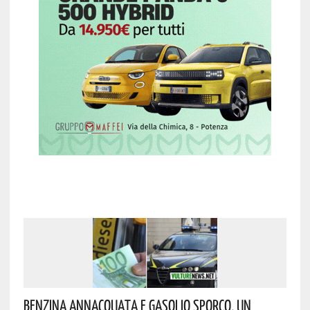
Benzina Annacquata E Gasolio Sporco, Un