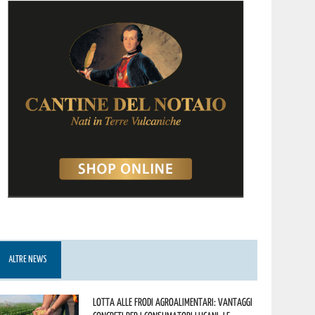
ALTRE NEWS
Lotta alle frodi agroalimentari: vantaggi