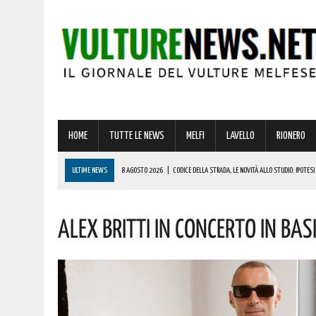
HOME
TUTTE LE NEWS
MELFI
LAVELLO
RIONERO
ULTIME NEWS
8 AGOSTO 2026
|
CODICE DELLA STRADA, LE NOVITÀ ALLO STUDIO: IPOTES
8 AGOSTO 2026
|
BASILICATA: GRAVISSIMA AGGRESSIONE IN QUESTO CARCERE! LA DENUNCIA
Alex Britti In Concerto In Ba
8 AGOSTO 2026
|
BASILICATA: OLTRE 151 MILIONI PER IMPRESE, LAVORO ED ENERGIA SOSTENIBIL
8 AGOSTO 2026
|
PESCOPAGANO: APPUNTAMENTO CON LA GRANDE MUSICA, NELLA SPLENDIDA C
8 AGOSTO 2026
|
MANOVRA 2027, AL VIA I LAVORI SULLA LEGGE DI BILANCIO: DALLE PENSIONI 