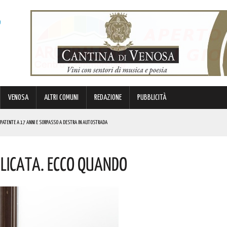
VENOSA
ALTRI COMUNI
REDAZIONE
PUBBLICITÀ
I PATENTE A 17 ANNI E SORPASSO A DESTRA IN AUTOSTRADA
silicata. Ecco Quando
E. I DETTAGLI
ORNICE DELLA VILLA COMUNALE. I DETTAGLI
ALLE TASSE