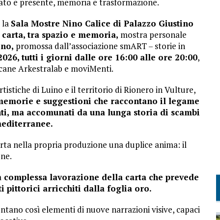
sato e presente, memoria e trasformazione.
o la
Sala Mostre Nino Calice di Palazzo Giustino
 carta, tra spazio e memoria,
mostra personale
no,
promossa dall’associazione smART – storie in
 2026, tutti i giorni dalle ore 16:00 alle ore 20:00
,
lucane Arkestralab e moviMenti.
tistiche di Luino e il territorio di Rionero in Vulture,
 memorie e suggestioni che raccontano il legame
ti, ma accomunati da una lunga storia di scambi
mediterranee.
rta nella propria produzione una duplice anima: il
one.
a
complessa lavorazione della carta che prevede
 pittorici arricchiti dalla foglia oro.
entano così elementi di nuove narrazioni visive, capaci