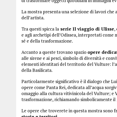
di trasformare oggetti quotidiani in immagini ev
La mostra presenta una selezione di lavori che a
dell’artista.
Tra questi spicca la
serie Il viaggio di Ulisse
,
e agli archetipi dell’Odissea, interpretati come 
sé e della trasformazione.
Accanto a queste trovano spazio
opere dedicat
alle sirene e ai pesci, simbolo di diversità e con
elementi identitari del territorio del Vulture: l’
della Basilicata.
Particolarmente significativo è il dialogo che L
opere come Panta Rei, dedicata all’acqua sorgiva 
omaggio alla cultura vitivinicola del Vulture; e 
trasformazione, richiamando simbolicamente il 
Le opere che troverete in questa mostra sono 
storie e territori.