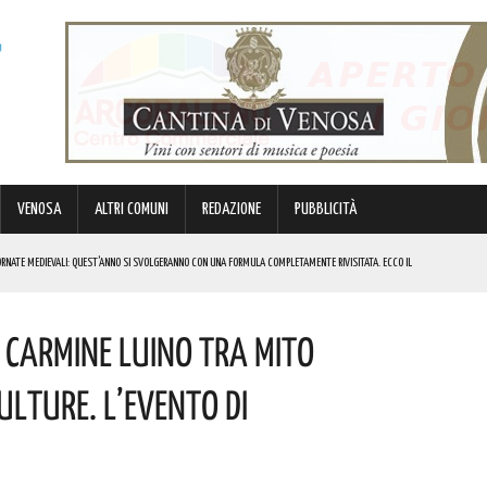
VENOSA
ALTRI COMUNI
REDAZIONE
PUBBLICITÀ
RNATE MEDIEVALI: QUEST’ANNO SI SVOLGERANNO CON UNA FORMULA COMPLETAMENTE RIVISITATA. ECCO IL
i Carmine Luino Tra Mito
OSTO
ulture. L’evento Di
DA
ANO: METTERÀ A DISPOSIZIONE DEL TERRITORIO LE SUE ESPERIENZE E RELAZIONI. COMPLIMENTI