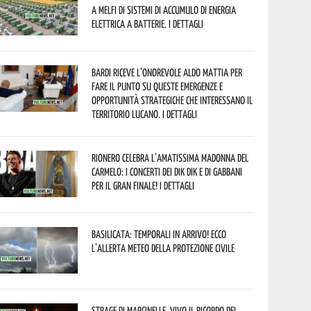
a Melfi di sistemi di accumulo di energia
elettrica a batterie. I dettagli
Bardi riceve l’onorevole Aldo Mattia per
fare il punto su queste emergenze e
opportunità strategiche che interessano il
territorio lucano. I dettagli
Rionero celebra l’amatissima Madonna del
Carmelo: i concerti dei DIK DIK e di Gabbani
per il gran finale! I dettagli
Basilicata: temporali in arrivo! Ecco
l’allerta meteo della Protezione civile
Strage di Marcinelle, vivo il ricordo del