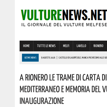
HOME
TUTTE LE NEWS
MELFI
LAVELLO
RIONERO
ULTIME NEWS
9 AGOSTO 2026
|
CASTELLO DI LAGOPESOLE, MANCA POCHISSIMO ALLE GIO
PROGRAMMA
A Rionero Le Trame Di Carta D
9 AGOSTO 2026
|
VINCITA DA RECORD A MELFI DI OLTRE 600000 EURO! AUGURI AL FORTUNATO
8 AGOSTO 2026
|
BASILICATA, BRUTTO INCIDENTE SU QUESTA STRADA! ELIAMBULANZA SUL P
Mediterraneo E Memoria Del V
8 AGOSTO 2026
|
FERRERO ASSUME OPERAI SENZA ESPERIENZA: COME PRESENTARE LA DOMAN
Inaugurazione
9 AGOSTO 2026
|
A MONDI LUCANI PREMIATA MICHELA GRIMOLIZZI DI BARILE, RESIDENTE A MIL