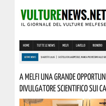
HOME
TUTTE LE NEWS
MELFI
LAVELLO
RIONERO
ULTIME NEWS
9 AGOSTO 2026
|
CASTELLO DI LAGOPESOLE, MANCA POCHISSIMO ALLE GIO
PROGRAMMA
A Melfi Una Grande Opportuni
9 AGOSTO 2026
|
VINCITA DA RECORD A MELFI DI OLTRE 600000 EURO! AUGURI AL FORTUNATO
8 AGOSTO 2026
|
BASILICATA, BRUTTO INCIDENTE SU QUESTA STRADA! ELIAMBULANZA SUL P
Divulgatore Scientifico Sui Ca
8 AGOSTO 2026
|
FERRERO ASSUME OPERAI SENZA ESPERIENZA: COME PRESENTARE LA DOMAN
9 AGOSTO 2026
|
A MONDI LUCANI PREMIATA MICHELA GRIMOLIZZI DI BARILE, RESIDENTE A MIL