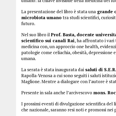
umano: la chiave invisibile della medicina del fu
La presentazione del libro è stata una
grande op
microbiota umano
tra studi scientifici, curios
futuro.
Nel suo libro il
Prof. Basta, docente universit
scientifico sui canali Rai
, ha affrontato i vari
medicina con, un approccio one health, evidenzia
patologie come celiachia, obesità, depressione e t
umana.
La serata è stata inaugurata dai
saluti di S.E.R
Rapolla-Venosa a cui sono seguiti i saluti istituz
Maglione. Mentre a dialogare con l’autore è stato
Presente in sala anche l’arcivescovo
mons. Roc
I prossimi eventi di divulgazione scientifica del 
che nazionale, saranno resi noti e promossi nei p