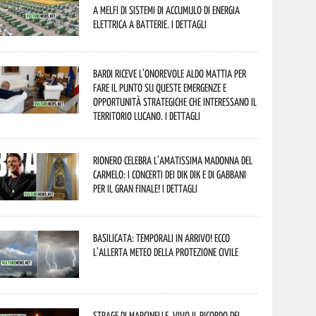
a Melfi di sistemi di accumulo di energia
elettrica a batterie. I dettagli
Bardi riceve l’onorevole Aldo Mattia per
fare il punto su queste emergenze e
opportunità strategiche che interessano il
territorio lucano. I dettagli
Rionero celebra l’amatissima Madonna del
Carmelo: i concerti dei DIK DIK e di Gabbani
per il gran finale! I dettagli
Basilicata: temporali in arrivo! Ecco
l’allerta meteo della Protezione civile
Strage di Marcinelle, vivo il ricordo del