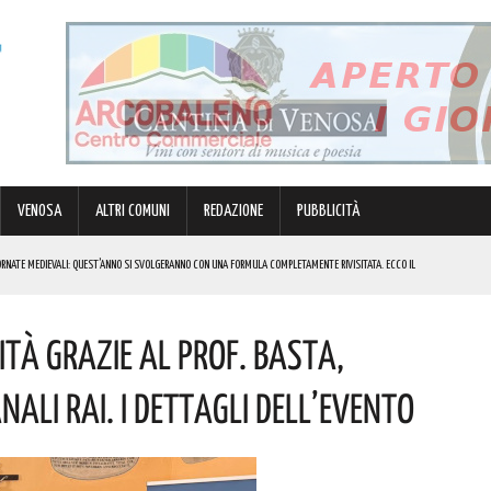
VENOSA
ALTRI COMUNI
REDAZIONE
PUBBLICITÀ
RNATE MEDIEVALI: QUEST’ANNO SI SVOLGERANNO CON UNA FORMULA COMPLETAMENTE RIVISITATA. ECCO IL
tà Grazie Al Prof. Basta,
OSTO
nali Rai. I Dettagli Dell’evento
DA
ANO: METTERÀ A DISPOSIZIONE DEL TERRITORIO LE SUE ESPERIENZE E RELAZIONI. COMPLIMENTI