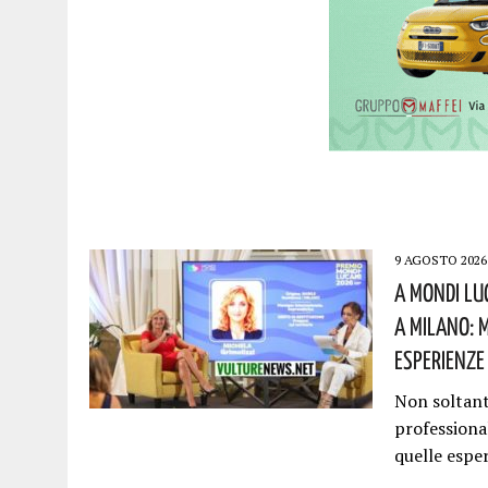
9 AGOSTO 2026
A Mondi Luc
A Milano: M
Esperienze
Non soltant
professional
quelle espe