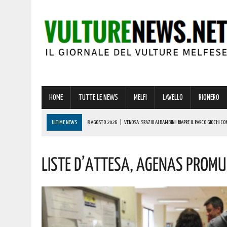
HOME
TUTTE LE NEWS
MELFI
LAVELLO
RIONERO
ULTIME NEWS
8 AGOSTO 2026
|
VENOSA: SPAZIO AI BAMBINI! RIAPRE IL PARCO GIOCHI C
8 AGOSTO 2026
|
NOMINA AGENZIA SPAZIALE: IL LUCANO COSPITO È IL NUOVO COMMISSARIO. L
Liste D’attesa, Agenas Promuo
8 AGOSTO 2026
|
BONUS CORSO DI LINGUE 2026, COME RICHIEDERLO ALL’INPS E A CHI SPETTA
8 AGOSTO 2026
|
VANDALISMI E ROGHI AD ATELLA: “AMAREZZA E PREOCCUPAZIONE. MASSIMA F
8 AGOSTO 2026
|
BASILICATA: CLEMENTINO PRONTO A PORTARE SUL PALCO L’ENERGIA DI “GRA