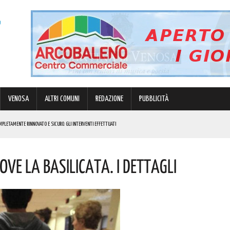
VENOSA
ALTRI COMUNI
REDAZIONE
PUBBLICITÀ
OMPLETAMENTE RINNOVATO E SICURO. GLI INTERVENTI EFFETTUATI
E PAROLE DI BARDI
ve La Basilicata. I Dettagli
IDUCIA NELLE FORZE DELL’ORDINE”
NDE ANIMA”. IL CONCERTO AD INGRESSO GRATUITO